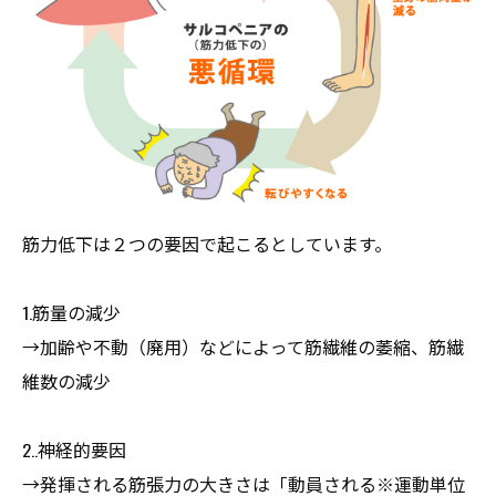
筋力低下は２つの要因で起こるとしています。
1.筋量の減少
→加齢や不動（廃用）などによって筋繊維の萎縮、筋繊
維数の減少
2..神経的要因
→発揮される筋張力の大きさは「動員される※運動単位