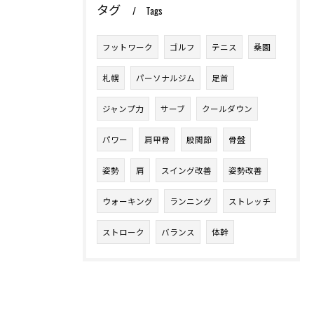
タグ
Tags
フットワーク
ゴルフ
テニス
桑園
札幌
パーソナルジム
足首
ジャンプ力
サーブ
クールダウン
パワー
肩甲骨
股関節
骨盤
姿勢
肩
スイング改善
姿勢改善
ウォーキング
ランニング
ストレッチ
ストローク
バランス
体幹