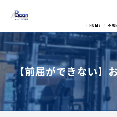
HOME
不調
【前屈ができない】お