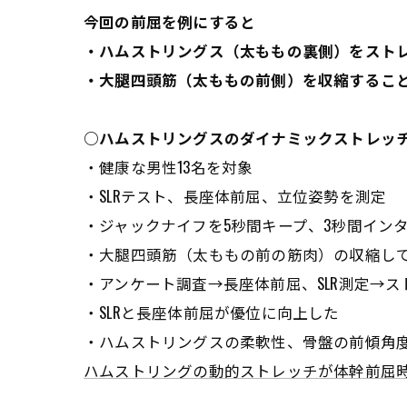
今回の前屈を例にすると
・ハムストリングス（太ももの裏側）をスト
・大腿四頭筋（太ももの前側）を収縮するこ
○ハムストリングスのダイナミックストレッ
・健康な男性13名を対象
・SLRテスト、長座体前屈、立位姿勢を測定
・ジャックナイフを5秒間キープ、3秒間インタ
・大腿四頭筋（太ももの前の筋肉）の収縮し
・アンケート調査→長座体前屈、SLR測定→ス
・SLRと長座体前屈が優位に向上した
・ハムストリングスの柔軟性、骨盤の前傾角
ハムストリングの動的ストレッチが体幹前屈