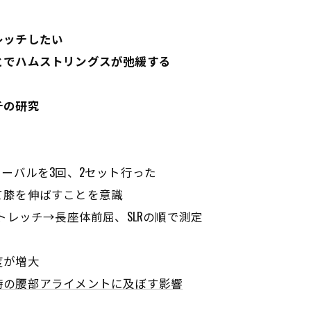
レッチしたい
とでハムストリングスが弛緩する
チの研究
ーバルを3回、2セット行った
て膝を伸ばすことを意識
トレッチ→長座体前屈、SLRの順で測定
度が増大
時の腰部アライメントに及ぼす影響