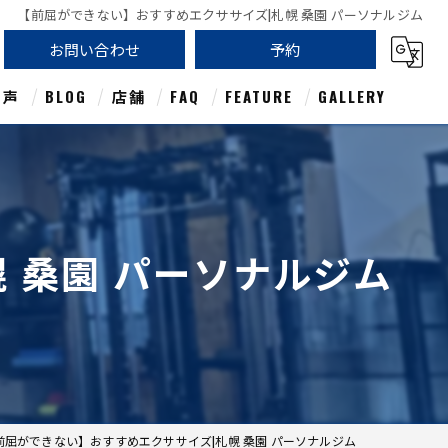
【前屈ができない】おすすめエクササイズ|札幌 桑園 パーソナルジム
お問い合わせ
予約
の声
BLOG
店舗
FAQ
FEATURE
GALLERY
姿勢
ボディケア
 桑園 パーソナルジム
アスリート
初心者
ダイエット
前屈ができない】おすすめエクササイズ|札幌 桑園 パーソナルジム